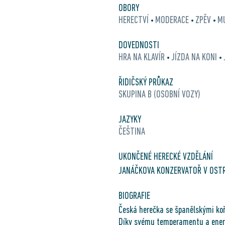
OBORY
HERECTVÍ
MODERACE
ZPĚV
M
•
•
•
DOVEDNOSTI
HRA NA KLAVÍR
JÍZDA NA KONI
•
•
ŘIDIČSKÝ PRŮKAZ
SKUPINA B (OSOBNÍ VOZY)
JAZYKY
ČEŠTINA
UKONČENÉ HERECKÉ VZDĚLÁNÍ
JANÁČKOVA KONZERVATOŘ V OST
BIOGRAFIE
Česká herečka se španělskými ko
Díky svému temperamentu a energ