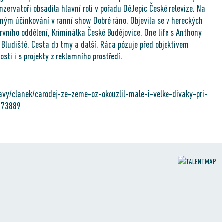
nzervatoři obsadila hlavní roli v pořadu DěJepic České relevize. Na
lným účinkování v ranní show Dobré ráno. Objevila se v hereckých
 prvního oddělení, Kriminálka České Budějovice, One life s Anthony
Bludiště, Cesta do tmy a další. Ráda pózuje před objektivem
ti i s projekty z reklamního prostředí.
avy/clanek/carodej-ze-zeme-oz-okouzlil-male-i-velke-divaky-pri-
273889