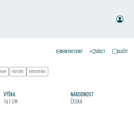
KONTAKTOVAT
SDÍLET
ULOŽIT
GRAM
YOUTUBE
HERECKYSRO
VÝŠKA
NÁRODNOST
161 CM
ČESKÁ